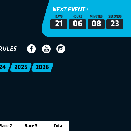
NEXT EVENT :
DAYS
HOURS
MINUTES
SECONDS
21
06
08
23
RULES
24
2025
2026
Race 2
Race 3
Total