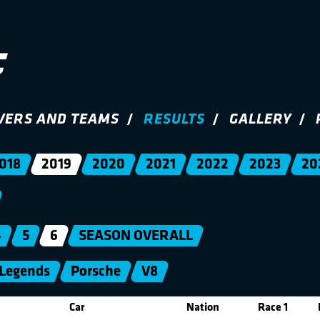
VERS AND TEAMS
RESULTS
GALLERY
018
2019
2020
2021
2022
2023
20
4
5
6
SEASON OVERALL
Legends
Porsche
V8
Car
Nation
Race 1