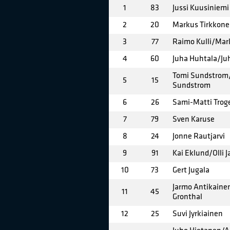
1
83
Jussi Kuusiniemi
2
20
Markus Tirkkon
3
77
Raimo Kulli/Mar
4
60
Juha Huhtala/Ju
Tomi Sundstrom
5
15
Sundstrom
6
26
Sami-Matti Trog
7
79
Sven Karuse
8
24
Jonne Rautjarvi
9
91
Kai Eklund/Olli 
10
73
Gert Jugala
Jarmo Antikaine
11
45
Gronthal
12
25
Suvi Jyrkiainen