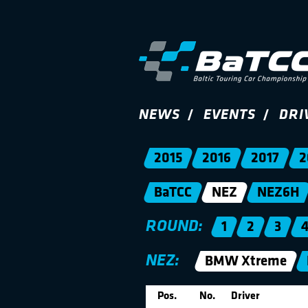
NEWS
EVENTS
DRI
2015
2016
2017
2
BaTCC
NEZ
NEZ6H
ROUND:
1
2
3
NEZ:
BMW Xtreme
Pos.
No.
Driver