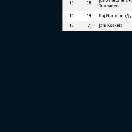
Juho Hietanen/A
13
58
Tuupanen
14
19
Kaj Nurminen/Jyr
15
7
Jani Koskela